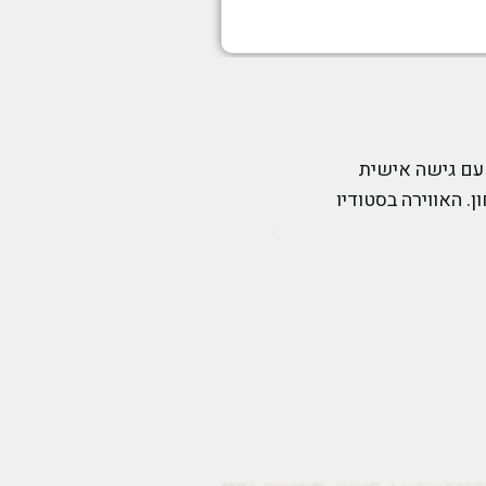
כמו צחצוח שיניים, זה
"הגעתי לבית היוגה של מיכל ואב
של רוגע שמלווה אותי ימים שלמ
רונית זוננפלד תוכן:
מתרגלת