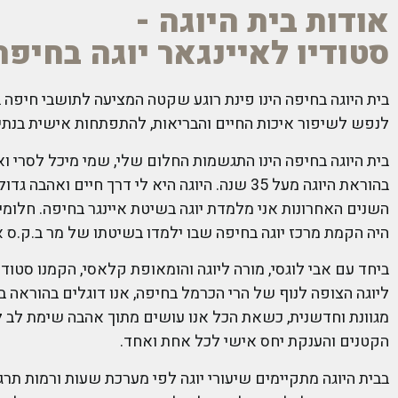
אודות בית היוגה -
סטודיו לאיינגאר יוגה בחיפה
בית היוגה בחיפה הינו פינת רוגע שקטה המציעה לתושבי חיפה ב
לנפש לשיפור איכות החיים והבריאות, להתפתחות אישית בנתיב
בית היוגה בחיפה הינו התגשמות החלום שלי, שמי מיכל לסרי וא
השנים האחרונות אני מלמדת יוגה בשיטת איינגר בחיפה. חלומי
היה הקמת מרכז יוגה בחיפה שבו ילמדו בשיטתו של מר ב.ק.ס אי
ביחד עם אבי לוגסי, מורה ליוגה והומאופת קלאסי, הקמנו סטודי
ליוגה הצופה לנוף של הרי הכרמל בחיפה, אנו דוגלים בהוראה ב
מגוונת וחדשנית, כשאת הכל אנו עושים מתוך אהבה שימת לב 
הקטנים והענקת יחס אישי לכל אחת ואחד.
בבית היוגה מתקיימים שיעורי יוגה לפי מערכת שעות ורמות תרג