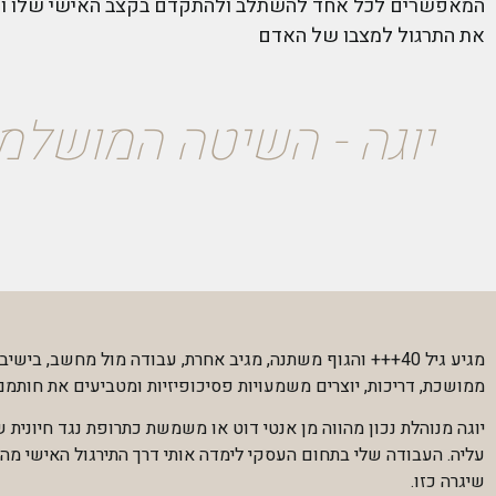
המאפשרים לכל אחד להשתלב ולהתקדם בקצב האישי שלו ו
את התרגול למצבו של האדם
יוגה - השיטה המושלמ
מגיע גיל 40+++ והגוף משתנה, מגיב אחרת, עבודה מול מחשב, בישיב
ממושכת, דריכות, יוצרים משמעויות פסיכופיזיות ומטביעים את חותמם
יוגה מנוהלת נכון מהווה מן אנטי דוט או משמשת כתרופת נגד חיונית ש
עליה. העבודה שלי בתחום העסקי לימדה אותי דרך התירגול האישי מה נ
שיגרה כזו.